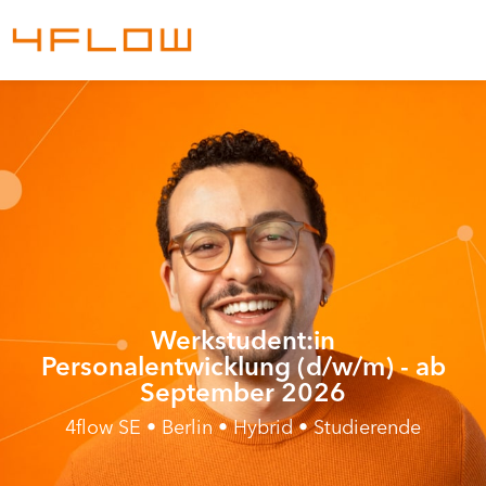
Werkstudent:in
Personalentwicklung (d/w/m) - ab
September 2026
4flow SE • Berlin • Hybrid • Studierende